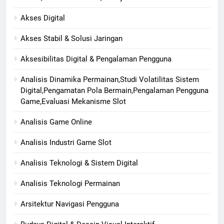
Akses Digital
Akses Stabil & Solusi Jaringan
Aksesibilitas Digital & Pengalaman Pengguna
Analisis Dinamika Permainan,Studi Volatilitas Sistem
Digital,Pengamatan Pola Bermain,Pengalaman Pengguna
Game,Evaluasi Mekanisme Slot
Analisis Game Online
Analisis Industri Game Slot
Analisis Teknologi & Sistem Digital
Analisis Teknologi Permainan
Arsitektur Navigasi Pengguna