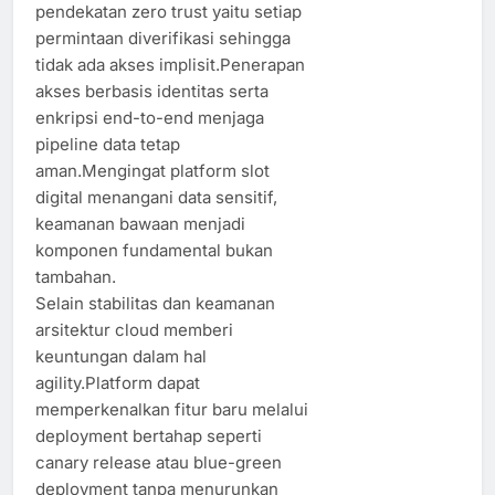
pendekatan zero trust yaitu setiap
permintaan diverifikasi sehingga
tidak ada akses implisit.Penerapan
akses berbasis identitas serta
enkripsi end-to-end menjaga
pipeline data tetap
aman.Mengingat platform slot
digital menangani data sensitif,
keamanan bawaan menjadi
komponen fundamental bukan
tambahan.
Selain stabilitas dan keamanan
arsitektur cloud memberi
keuntungan dalam hal
agility.Platform dapat
memperkenalkan fitur baru melalui
deployment bertahap seperti
canary release atau blue-green
deployment tanpa menurunkan