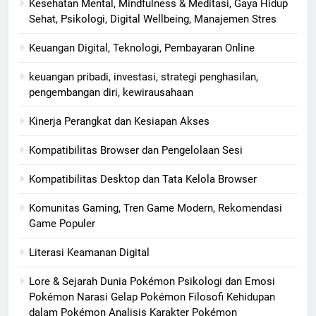
Kesehatan Mental, Mindfulness & Meditasi, Gaya Hidup
Sehat, Psikologi, Digital Wellbeing, Manajemen Stres
Keuangan Digital, Teknologi, Pembayaran Online
keuangan pribadi, investasi, strategi penghasilan,
pengembangan diri, kewirausahaan
Kinerja Perangkat dan Kesiapan Akses
Kompatibilitas Browser dan Pengelolaan Sesi
Kompatibilitas Desktop dan Tata Kelola Browser
Komunitas Gaming, Tren Game Modern, Rekomendasi
Game Populer
Literasi Keamanan Digital
Lore & Sejarah Dunia Pokémon Psikologi dan Emosi
Pokémon Narasi Gelap Pokémon Filosofi Kehidupan
dalam Pokémon Analisis Karakter Pokémon