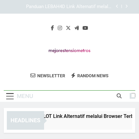
Skip
Panduan Menggunakan KAYA787 Alternatif
to
melalui Browser Desktop
content
Cara Memastikan Perangkat Tetap Optimal saat
Login KAYA787
Panduan EDWINSLOT Link Alternatif melalui
Browser Terbaru untuk Akses Lebih Stabil
Panduan LEBAH4D Link Alternatif melalui
Browser Terbaru untuk Akses Lebih Stabil
Panduan Menggunakan KAYA787 Alternatif
melalui Browser Desktop
Mejores
Temukan Alat Pengukur Tekanan Darah
Cara Memastikan Perangkat Tetap Optimal saat
NEWSLETTER
RANDOM NEWS
Tensiometros
Login KAYA787
Terbaik Dengan Panduan Dari Mejores
Tensiometros.
MENU
nduan EDWINSLOT Link Alternatif melalui Browser Terbaru unt
HEADLINES
Weeks Ago