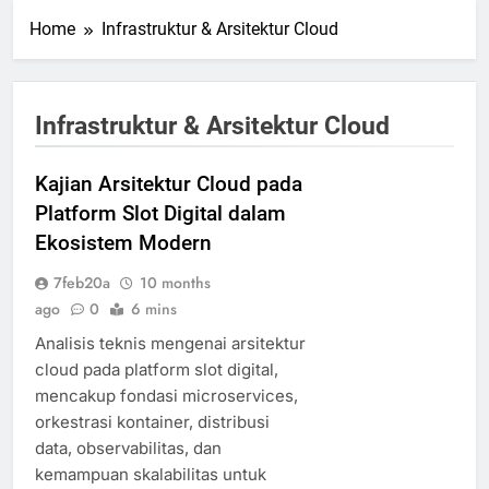
Home
Infrastruktur & Arsitektur Cloud
Infrastruktur & Arsitektur Cloud
Kajian Arsitektur Cloud pada
Platform Slot Digital dalam
Ekosistem Modern
7feb20a
10 months
ago
0
6 mins
Analisis teknis mengenai arsitektur
cloud pada platform slot digital,
mencakup fondasi microservices,
orkestrasi kontainer, distribusi
data, observabilitas, dan
kemampuan skalabilitas untuk