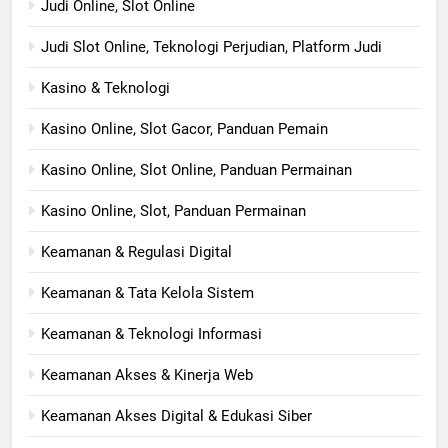
Judi Online, Slot Online
Judi Slot Online, Teknologi Perjudian, Platform Judi
Kasino & Teknologi
Kasino Online, Slot Gacor, Panduan Pemain
Kasino Online, Slot Online, Panduan Permainan
Kasino Online, Slot, Panduan Permainan
Keamanan & Regulasi Digital
Keamanan & Tata Kelola Sistem
Keamanan & Teknologi Informasi
Keamanan Akses & Kinerja Web
Keamanan Akses Digital & Edukasi Siber