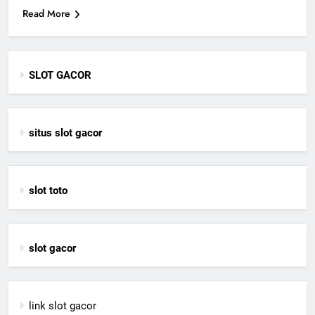
Read More
SLOT GACOR
situs slot gacor
slot toto
slot gacor
link slot gacor