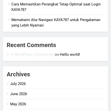
Cara Memastikan Perangkat Tetap Optimal saat Login
KAYA787
Memahami Alur Navigasi KAYA787 untuk Pengalaman
yang Lebih Nyaman
Recent Comments
A WordPress Commenter
on
Hello world!
Archives
July 2026
June 2026
May 2026