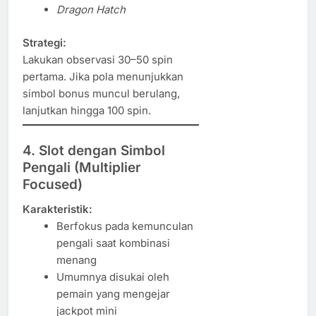
Dragon Hatch
Strategi:
Lakukan observasi 30–50 spin
pertama. Jika pola menunjukkan
simbol bonus muncul berulang,
lanjutkan hingga 100 spin.
4. Slot dengan Simbol
Pengali (Multiplier
Focused)
Karakteristik:
Berfokus pada kemunculan
pengali saat kombinasi
menang
Umumnya disukai oleh
pemain yang mengejar
jackpot mini