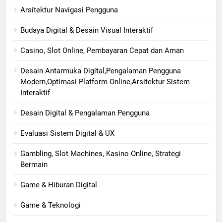
Arsitektur Navigasi Pengguna
Budaya Digital & Desain Visual Interaktif
Casino, Slot Online, Pembayaran Cepat dan Aman
Desain Antarmuka Digital,Pengalaman Pengguna
Modern,Optimasi Platform Online,Arsitektur Sistem
Interaktif
Desain Digital & Pengalaman Pengguna
Evaluasi Sistem Digital & UX
Gambling, Slot Machines, Kasino Online, Strategi
Bermain
Game & Hiburan Digital
Game & Teknologi