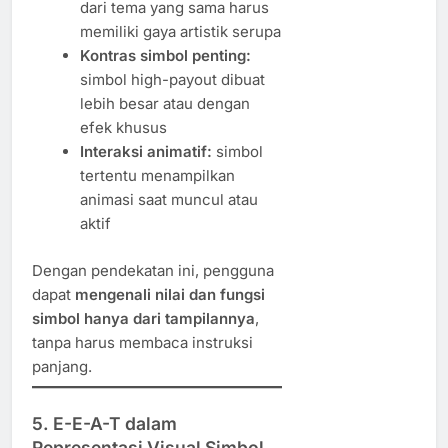
dari tema yang sama harus
memiliki gaya artistik serupa
Kontras simbol penting:
simbol high-payout dibuat
lebih besar atau dengan
efek khusus
Interaksi animatif:
simbol
tertentu menampilkan
animasi saat muncul atau
aktif
Dengan pendekatan ini, pengguna
dapat
mengenali nilai dan fungsi
simbol hanya dari tampilannya
,
tanpa harus membaca instruksi
panjang.
5. E-E-A-T dalam
Representasi Visual Simbol