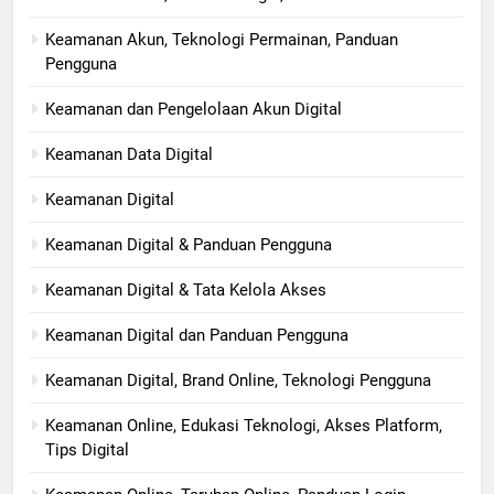
Keamanan Akun, Teknologi Permainan, Panduan
Pengguna
Keamanan dan Pengelolaan Akun Digital
Keamanan Data Digital
Keamanan Digital
Keamanan Digital & Panduan Pengguna
Keamanan Digital & Tata Kelola Akses
Keamanan Digital dan Panduan Pengguna
Keamanan Digital, Brand Online, Teknologi Pengguna
Keamanan Online, Edukasi Teknologi, Akses Platform,
Tips Digital