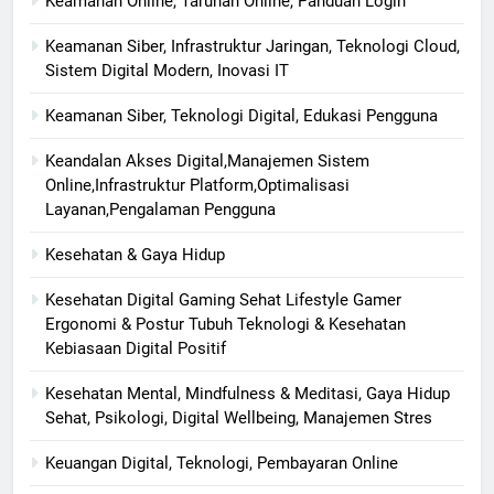
Keamanan Online, Taruhan Online, Panduan Login
Keamanan Siber, Infrastruktur Jaringan, Teknologi Cloud,
Sistem Digital Modern, Inovasi IT
Keamanan Siber, Teknologi Digital, Edukasi Pengguna
Keandalan Akses Digital,Manajemen Sistem
Online,Infrastruktur Platform,Optimalisasi
Layanan,Pengalaman Pengguna
Kesehatan & Gaya Hidup
Kesehatan Digital Gaming Sehat Lifestyle Gamer
Ergonomi & Postur Tubuh Teknologi & Kesehatan
Kebiasaan Digital Positif
Kesehatan Mental, Mindfulness & Meditasi, Gaya Hidup
Sehat, Psikologi, Digital Wellbeing, Manajemen Stres
Keuangan Digital, Teknologi, Pembayaran Online