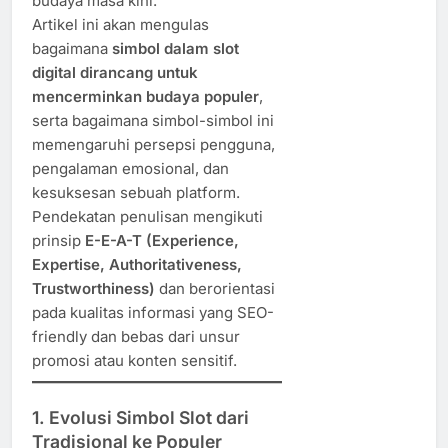
budaya masa kini.
Artikel ini akan mengulas
bagaimana
simbol dalam slot
digital dirancang untuk
mencerminkan budaya populer
,
serta bagaimana simbol-simbol ini
memengaruhi persepsi pengguna,
pengalaman emosional, dan
kesuksesan sebuah platform.
Pendekatan penulisan mengikuti
prinsip
E-E-A-T (Experience,
Expertise, Authoritativeness,
Trustworthiness)
dan berorientasi
pada kualitas informasi yang SEO-
friendly dan bebas dari unsur
promosi atau konten sensitif.
1. Evolusi Simbol Slot dari
Tradisional ke Populer