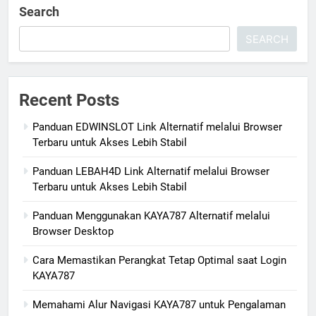
Search
SEARCH
Recent Posts
Panduan EDWINSLOT Link Alternatif melalui Browser
Terbaru untuk Akses Lebih Stabil
Panduan LEBAH4D Link Alternatif melalui Browser
Terbaru untuk Akses Lebih Stabil
Panduan Menggunakan KAYA787 Alternatif melalui
Browser Desktop
Cara Memastikan Perangkat Tetap Optimal saat Login
KAYA787
Memahami Alur Navigasi KAYA787 untuk Pengalaman