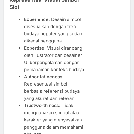
Slot
Experience:
Desain simbol
disesuaikan dengan tren
budaya populer yang sudah
dikenal pengguna
Expertise:
Visual dirancang
oleh ilustrator dan desainer
UI berpengalaman dengan
pemahaman konteks budaya
Authoritativeness:
Representasi simbol
berbasis referensi budaya
yang akurat dan relevan
Trustworthiness:
Tidak
menggunakan simbol atau
karakter yang menyesatkan
pengguna dalam memahami