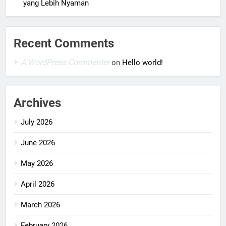
yang Lebih Nyaman
Recent Comments
A WordPress Commenter
on
Hello world!
Archives
July 2026
June 2026
May 2026
April 2026
March 2026
February 2026