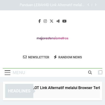
Skip
Panduan Menggunakan KAYA787 Alternatif
to
melalui Browser Desktop
content
Cara Memastikan Perangkat Tetap Optimal saat
Login KAYA787
Panduan EDWINSLOT Link Alternatif melalui
Browser Terbaru untuk Akses Lebih Stabil
Panduan LEBAH4D Link Alternatif melalui
Browser Terbaru untuk Akses Lebih Stabil
Panduan Menggunakan KAYA787 Alternatif
melalui Browser Desktop
Mejores
Temukan Alat Pengukur Tekanan Darah
Cara Memastikan Perangkat Tetap Optimal saat
NEWSLETTER
RANDOM NEWS
Tensiometros
Login KAYA787
Terbaik Dengan Panduan Dari Mejores
Tensiometros.
MENU
nduan EDWINSLOT Link Alternatif melalui Browser Terbaru unt
HEADLINES
Weeks Ago