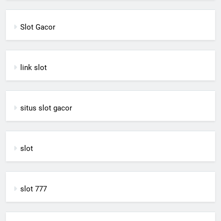
Slot Gacor
link slot
situs slot gacor
slot
slot 777