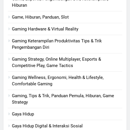
Hiburan
Game, Hiburan, Panduan, Slot
Gaming Hardware & Virtual Reality
Gaming Keterampilan Produktivitas Tips & Trik
Pengembangan Diri
Gaming Strategy, Online Multiplayer, Esports &
Competitive Play, Game Tactics
Gaming Wellness, Ergonomi, Health & Lifestyle,
Comfortable Gaming
Gaming, Tips & Trik, Panduan Pemula, Hiburan, Game
Strategy
Gaya Hidup
Gaya Hidup Digital & Interaksi Sosial