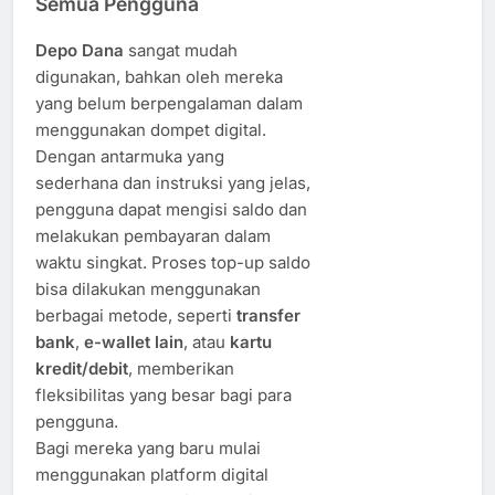
Semua Pengguna
Depo Dana
sangat mudah
digunakan, bahkan oleh mereka
yang belum berpengalaman dalam
menggunakan dompet digital.
Dengan antarmuka yang
sederhana dan instruksi yang jelas,
pengguna dapat mengisi saldo dan
melakukan pembayaran dalam
waktu singkat. Proses top-up saldo
bisa dilakukan menggunakan
berbagai metode, seperti
transfer
bank
,
e-wallet lain
, atau
kartu
kredit/debit
, memberikan
fleksibilitas yang besar bagi para
pengguna.
Bagi mereka yang baru mulai
menggunakan platform digital