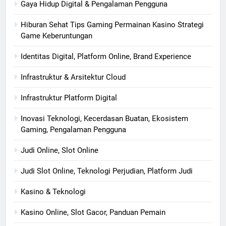
Gaya Hidup Digital & Pengalaman Pengguna
Hiburan Sehat Tips Gaming Permainan Kasino Strategi
Game Keberuntungan
Identitas Digital, Platform Online, Brand Experience
Infrastruktur & Arsitektur Cloud
Infrastruktur Platform Digital
Inovasi Teknologi, Kecerdasan Buatan, Ekosistem
Gaming, Pengalaman Pengguna
Judi Online, Slot Online
Judi Slot Online, Teknologi Perjudian, Platform Judi
Kasino & Teknologi
Kasino Online, Slot Gacor, Panduan Pemain