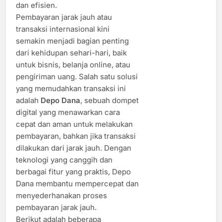
dan efisien.
Pembayaran jarak jauh atau
transaksi internasional kini
semakin menjadi bagian penting
dari kehidupan sehari-hari, baik
untuk bisnis, belanja online, atau
pengiriman uang. Salah satu solusi
yang memudahkan transaksi ini
adalah
Depo Dana
, sebuah dompet
digital yang menawarkan cara
cepat dan aman untuk melakukan
pembayaran, bahkan jika transaksi
dilakukan dari jarak jauh. Dengan
teknologi yang canggih dan
berbagai fitur yang praktis, Depo
Dana membantu mempercepat dan
menyederhanakan proses
pembayaran jarak jauh.
Berikut adalah beberapa