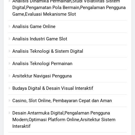
Analisis Dinamika Permainan,Studi Volatilitas Sistem
Digital,Pengamatan Pola Bermain,Pengalaman Pengguna
Game,Evaluasi Mekanisme Slot
Analisis Game Online
Analisis Industri Game Slot
Analisis Teknologi & Sistem Digital
Analisis Teknologi Permainan
Arsitektur Navigasi Pengguna
Budaya Digital & Desain Visual Interaktif
Casino, Slot Online, Pembayaran Cepat dan Aman
Desain Antarmuka Digital,Pengalaman Pengguna
Modern,Optimasi Platform Online,Arsitektur Sistem
Interaktif