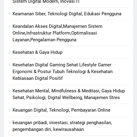
Sistem Digital Modern, Inovasi IT
Keamanan Siber, Teknologi Digital, Edukasi Pengguna
Keandalan Akses Digital,Manajemen Sistem
Online,Infrastruktur Platform,Optimalisasi
Layanan,Pengalaman Pengguna
Kesehatan & Gaya Hidup
Kesehatan Digital Gaming Sehat Lifestyle Gamer
Ergonomi & Postur Tubuh Teknologi & Kesehatan
Kebiasaan Digital Positif
Kesehatan Mental, Mindfulness & Meditasi, Gaya Hidup
Sehat, Psikologi, Digital Wellbeing, Manajemen Stres
Keuangan Digital, Teknologi, Pembayaran Online
keuangan pribadi, investasi, strategi penghasilan,
pengembangan diri, kewirausahaan