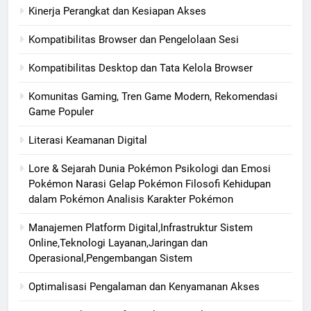
Kinerja Perangkat dan Kesiapan Akses
Kompatibilitas Browser dan Pengelolaan Sesi
Kompatibilitas Desktop dan Tata Kelola Browser
Komunitas Gaming, Tren Game Modern, Rekomendasi
Game Populer
Literasi Keamanan Digital
Lore & Sejarah Dunia Pokémon Psikologi dan Emosi
Pokémon Narasi Gelap Pokémon Filosofi Kehidupan
dalam Pokémon Analisis Karakter Pokémon
Manajemen Platform Digital,Infrastruktur Sistem
Online,Teknologi Layanan,Jaringan dan
Operasional,Pengembangan Sistem
Optimalisasi Pengalaman dan Kenyamanan Akses