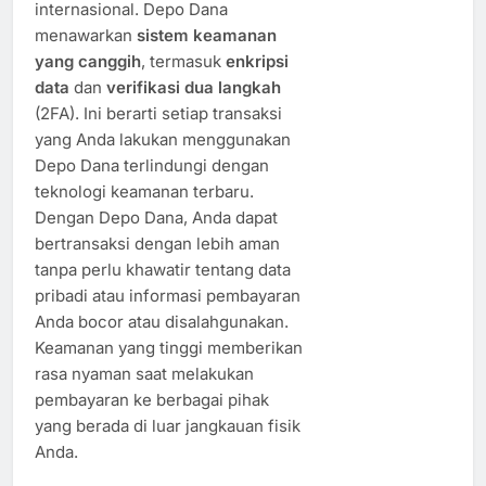
internasional. Depo Dana
menawarkan
sistem keamanan
yang canggih
, termasuk
enkripsi
data
dan
verifikasi dua langkah
(2FA). Ini berarti setiap transaksi
yang Anda lakukan menggunakan
Depo Dana terlindungi dengan
teknologi keamanan terbaru.
Dengan Depo Dana, Anda dapat
bertransaksi dengan lebih aman
tanpa perlu khawatir tentang data
pribadi atau informasi pembayaran
Anda bocor atau disalahgunakan.
Keamanan yang tinggi memberikan
rasa nyaman saat melakukan
pembayaran ke berbagai pihak
yang berada di luar jangkauan fisik
Anda.