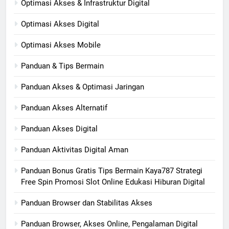
Optimasi Akses & Infrastruktur Digital
Optimasi Akses Digital
Optimasi Akses Mobile
Panduan & Tips Bermain
Panduan Akses & Optimasi Jaringan
Panduan Akses Alternatif
Panduan Akses Digital
Panduan Aktivitas Digital Aman
Panduan Bonus Gratis Tips Bermain Kaya787 Strategi
Free Spin Promosi Slot Online Edukasi Hiburan Digital
Panduan Browser dan Stabilitas Akses
Panduan Browser, Akses Online, Pengalaman Digital