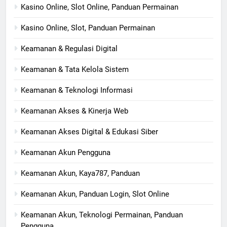
Kasino Online, Slot Online, Panduan Permainan
Kasino Online, Slot, Panduan Permainan
Keamanan & Regulasi Digital
Keamanan & Tata Kelola Sistem
Keamanan & Teknologi Informasi
Keamanan Akses & Kinerja Web
Keamanan Akses Digital & Edukasi Siber
Keamanan Akun Pengguna
Keamanan Akun, Kaya787, Panduan
Keamanan Akun, Panduan Login, Slot Online
Keamanan Akun, Teknologi Permainan, Panduan
Pengguna