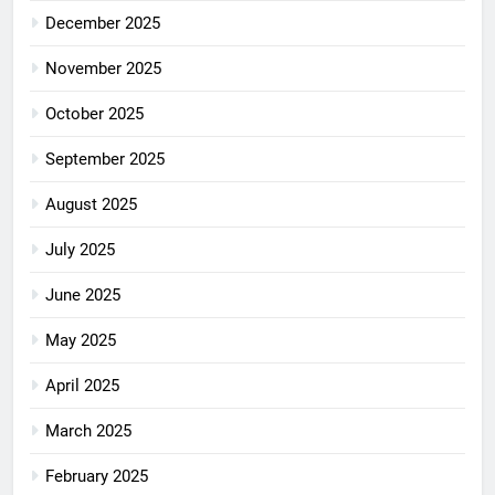
December 2025
November 2025
October 2025
September 2025
August 2025
July 2025
June 2025
May 2025
April 2025
March 2025
February 2025