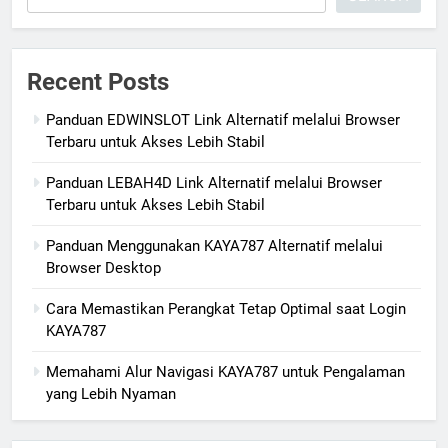
Recent Posts
Panduan EDWINSLOT Link Alternatif melalui Browser
Terbaru untuk Akses Lebih Stabil
Panduan LEBAH4D Link Alternatif melalui Browser
Terbaru untuk Akses Lebih Stabil
Panduan Menggunakan KAYA787 Alternatif melalui
Browser Desktop
Cara Memastikan Perangkat Tetap Optimal saat Login
KAYA787
Memahami Alur Navigasi KAYA787 untuk Pengalaman
yang Lebih Nyaman