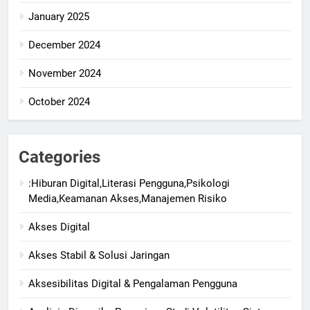
January 2025
December 2024
November 2024
October 2024
Categories
:Hiburan Digital,Literasi Pengguna,Psikologi
Media,Keamanan Akses,Manajemen Risiko
Akses Digital
Akses Stabil & Solusi Jaringan
Aksesibilitas Digital & Pengalaman Pengguna