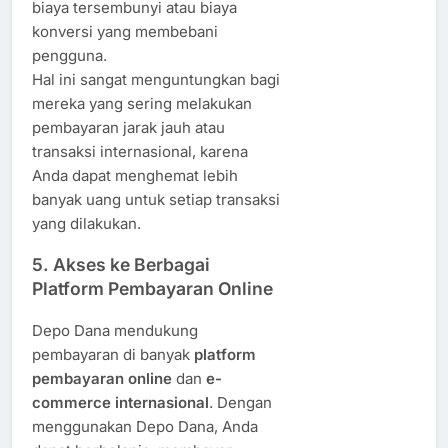
biaya tersembunyi atau biaya
konversi yang membebani
pengguna.
Hal ini sangat menguntungkan bagi
mereka yang sering melakukan
pembayaran jarak jauh atau
transaksi internasional, karena
Anda dapat menghemat lebih
banyak uang untuk setiap transaksi
yang dilakukan.
5.
Akses ke Berbagai
Platform Pembayaran Online
Depo Dana mendukung
pembayaran di banyak
platform
pembayaran online
dan
e-
commerce internasional
. Dengan
menggunakan Depo Dana, Anda