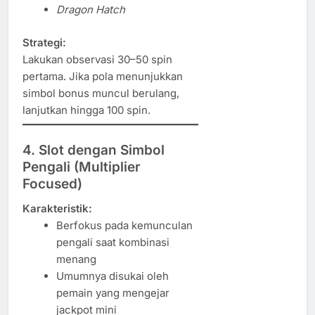
Dragon Hatch
Strategi:
Lakukan observasi 30–50 spin
pertama. Jika pola menunjukkan
simbol bonus muncul berulang,
lanjutkan hingga 100 spin.
4. Slot dengan Simbol
Pengali (Multiplier
Focused)
Karakteristik:
Berfokus pada kemunculan
pengali saat kombinasi
menang
Umumnya disukai oleh
pemain yang mengejar
jackpot mini