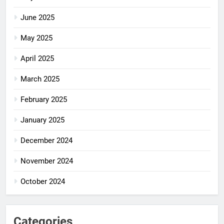
June 2025
May 2025
April 2025
March 2025
February 2025
January 2025
December 2024
November 2024
October 2024
Categories