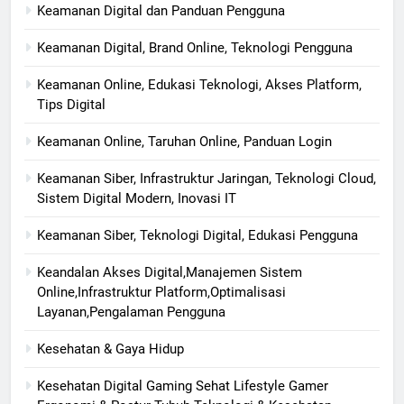
Keamanan Digital dan Panduan Pengguna
Keamanan Digital, Brand Online, Teknologi Pengguna
Keamanan Online, Edukasi Teknologi, Akses Platform,
Tips Digital
Keamanan Online, Taruhan Online, Panduan Login
Keamanan Siber, Infrastruktur Jaringan, Teknologi Cloud,
Sistem Digital Modern, Inovasi IT
Keamanan Siber, Teknologi Digital, Edukasi Pengguna
Keandalan Akses Digital,Manajemen Sistem
Online,Infrastruktur Platform,Optimalisasi
Layanan,Pengalaman Pengguna
Kesehatan & Gaya Hidup
Kesehatan Digital Gaming Sehat Lifestyle Gamer