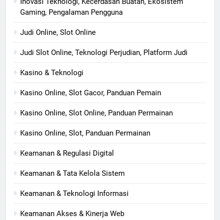
Inovasi Teknologi, Kecerdasan Buatan, Ekosistem
Gaming, Pengalaman Pengguna
Judi Online, Slot Online
Judi Slot Online, Teknologi Perjudian, Platform Judi
Kasino & Teknologi
Kasino Online, Slot Gacor, Panduan Pemain
Kasino Online, Slot Online, Panduan Permainan
Kasino Online, Slot, Panduan Permainan
Keamanan & Regulasi Digital
Keamanan & Tata Kelola Sistem
Keamanan & Teknologi Informasi
Keamanan Akses & Kinerja Web