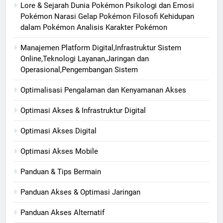
Lore & Sejarah Dunia Pokémon Psikologi dan Emosi
Pokémon Narasi Gelap Pokémon Filosofi Kehidupan
dalam Pokémon Analisis Karakter Pokémon
Manajemen Platform Digital,Infrastruktur Sistem
Online,Teknologi Layanan,Jaringan dan
Operasional,Pengembangan Sistem
Optimalisasi Pengalaman dan Kenyamanan Akses
Optimasi Akses & Infrastruktur Digital
Optimasi Akses Digital
Optimasi Akses Mobile
Panduan & Tips Bermain
Panduan Akses & Optimasi Jaringan
Panduan Akses Alternatif