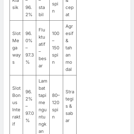
Kla
–
–
&
spi
sik
96.
sta
cep
n
2%
bil
at
Agr
Flu
Slot
96.
100
esif
ktu
Me
0%
–
&
atif
ga
–
150
tah
–
way
97.3
spi
an
bes
s
%
n
mo
ar
dal
Lam
Slot
bat
96.
Stra
Bon
tapi
80–
2%
tegi
us
me
120
–
s &
Inte
ngu
spi
97.0
sab
rakt
ntu
n
%
ar
if
ngk
an