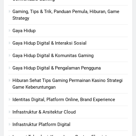
Gaming, Tips & Trik, Panduan Pemula, Hiburan, Game
Strategy
Gaya Hidup
Gaya Hidup Digital & Interaksi Sosial
Gaya Hidup Digital & Komunitas Gaming
Gaya Hidup Digital & Pengalaman Pengguna
Hiburan Sehat Tips Gaming Permainan Kasino Strategi
Game Keberuntungan
Identitas Digital, Platform Online, Brand Experience
Infrastruktur & Arsitektur Cloud
Infrastruktur Platform Digital