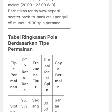
malam (20.00 – 23.00 WIB).
Perhatikan tanda awal seperti
scatter back-to-back atau pengali
x5 muncul di 30 spin pertama.
Tabel Ringkasan Pola
Berdasarkan Tipe
Permainan
RT
Dur
Tip
Fre
Gay
P
asi
e
kue
a
Rat
Ide
Per
nsi
Ber
a-
al
mai
Fitu
mai
Rat
Spi
nan
r
n
a
n
95.
Sed
San
30–
Slot
5%
ang
tai
50