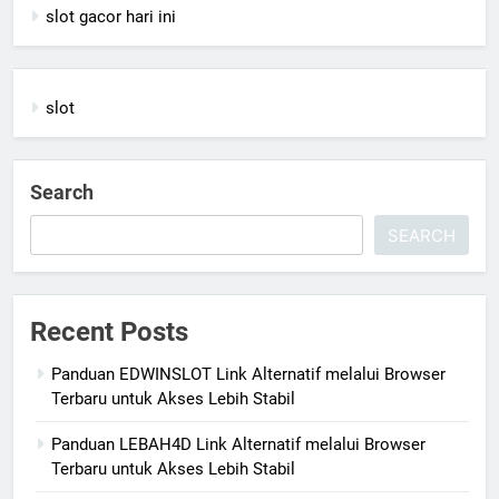
slot gacor hari ini
slot
Search
SEARCH
Recent Posts
Panduan EDWINSLOT Link Alternatif melalui Browser
Terbaru untuk Akses Lebih Stabil
Panduan LEBAH4D Link Alternatif melalui Browser
Terbaru untuk Akses Lebih Stabil