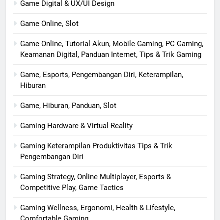
Game Digital & UX/UI Design
Game Online, Slot
Game Online, Tutorial Akun, Mobile Gaming, PC Gaming,
Keamanan Digital, Panduan Internet, Tips & Trik Gaming
Game, Esports, Pengembangan Diri, Keterampilan,
Hiburan
Game, Hiburan, Panduan, Slot
Gaming Hardware & Virtual Reality
Gaming Keterampilan Produktivitas Tips & Trik
Pengembangan Diri
Gaming Strategy, Online Multiplayer, Esports &
Competitive Play, Game Tactics
Gaming Wellness, Ergonomi, Health & Lifestyle,
Comfortable Gaming