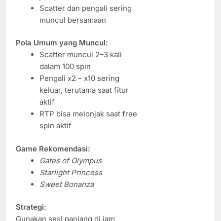
Scatter dan pengali sering
muncul bersamaan
Pola Umum yang Muncul:
Scatter muncul 2–3 kali
dalam 100 spin
Pengali x2 – x10 sering
keluar, terutama saat fitur
aktif
RTP bisa melonjak saat free
spin aktif
Game Rekomendasi:
Gates of Olympus
Starlight Princess
Sweet Bonanza
Strategi:
Gunakan sesi panjang di jam